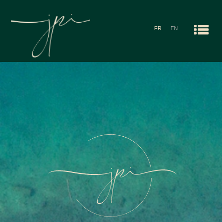
FR
EN
Men
ACCUEIL
NOS AGENCES
RECHERCHES
ALERTE E-MAIL
CONTACT