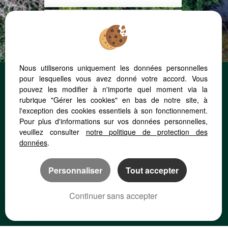
Biens vendus
Nous utiliserons uniquement les données personnelles
pour lesquelles vous avez donné votre accord. Vous
Parlons de votre projet - Tél. +33 (0)4.50.01.18.18
pouvez les modifier à n'importe quel moment via la
Agence Rive Est
rubrique "Gérer les cookies" en bas de notre site, à
Menthon-Saint-Bernard
l'exception des cookies essentiels à son fonctionnement.
580 Rue Saint Bernard
Pour plus d'informations sur vos données personnelles,
Agence Rive Ouest
veuillez consulter
notre politique de protection des
Saint-Jorioz
données
.
117 Route de l'Église
Personnaliser
Tout accepter
Continuer sans accepter
Mentions Légales
Politique de protection des données
Gérer les cookies
Notre barème d'honoraires