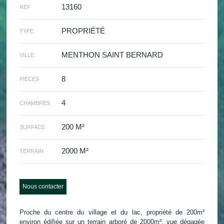
13160
REF
PROPRIÉTÉ
TYPE
MENTHON SAINT BERNARD
VILLE
8
PIÈCES
4
CHAMBRES
200 M²
SURFACE
2000 M²
TERRAIN
Nous contacter
Proche du centre du village et du lac, propriété de 200m²
environ édifiée sur un terrain arboré de 2000m², vue dégagée