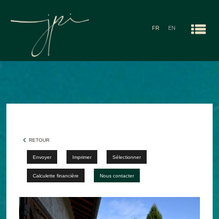
FR
EN
Men
ACCUEIL
NOS AGENCES
RECHERCHES
ALERTE E-MAIL
RETOUR
CONTACT
Envoyer
Imprimer
Sélectionner
Calculette financière
Nous contacter