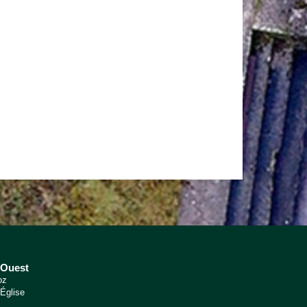
 Ouest
oz
'Église