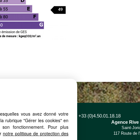
lesquelles vous avez donné votre
Parlons de votre projet - Tél. +33 (0)4.50.01.18.18
la rubrique "Gérer les cookies" en
e Rive Est
Agence Rive
à son fonctionnement. Pour plus
Saint-Bernard
Saint-Jori
er
notre politique de protection des
Saint Bernard
117 Route de l