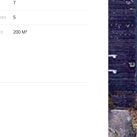
7
5
RES
200 M²
CE