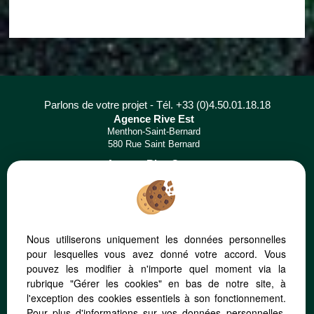
Parlons de votre projet - Tél. +33 (0)4.50.01.18.18
Agence Rive Est
Menthon-Saint-Bernard
580 Rue Saint Bernard
Agence Rive Ouest
Saint-Jorioz
117 Route de l'Église
Nous utiliserons uniquement les données personnelles
pour lesquelles vous avez donné votre accord. Vous
Mentions Légales
Politique de protection des données
Gérer les cookies
pouvez les modifier à n'importe quel moment via la
Notre barème d'honoraires
rubrique "Gérer les cookies" en bas de notre site, à
l'exception des cookies essentiels à son fonctionnement.
Pour plus d'informations sur vos données personnelles,