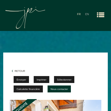
FR
EN
Men
ACCUEIL
NOS AGENCES
RECHERCHES
ALERTE E-MAIL
RETOUR
CONTACT
Envoyer
Imprimer
Sélectionner
Calculette financière
Nous contacter