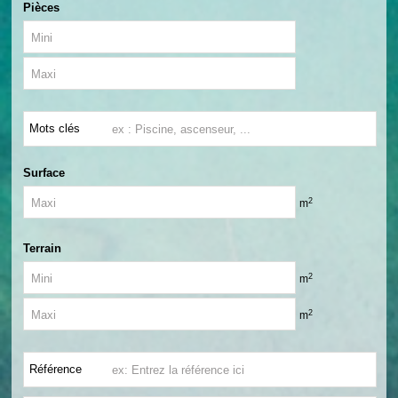
Pièces
Mots clés
Surface
2
m
Terrain
2
m
2
m
Référence