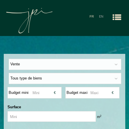
FR
EN
Men
ACCUEIL
NOS AGENCES
RECHERCHES
Vente
ALERTE E-MAIL
Tous type de biens
CONTACT
Budget mini
Budget maxi
€
€
Surface
2
m